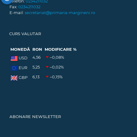
Telefon:
0234211032
Fax:
0234211032
E-mail:
secretariat@primaria-margineni.ro
CURS VALUTAR
MONEDĂ
RON
MODIFICARE %
4,56
–0,08
%
USD
5,25
–0,02
%
EUR
6,13
–0,15
%
GBP
ABONARE NEWSLETTER