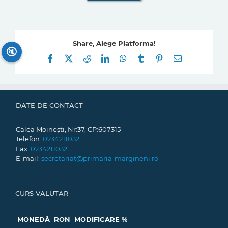
Share, Alege Platforma!
🔇
Facebook
X
Reddit
LinkedIn
WhatsApp
Tumblr
Pinterest
E-
mail:
DATE DE CONTACT
Calea Moinești, Nr:37, CP:607315
Telefon:
0234211032
Fax:
0234211032
E-mail:
secretariat@primaria-margineni.ro
CURS VALUTAR
MONEDĂ
RON
MODIFICARE %