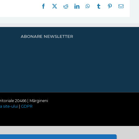
Facebook
X
Reddit
LinkedIn
WhatsApp
Tumblr
Pinterest
E-
mail:
ABONARE NEWSLETTER
ritoriale 20466 | Mărgineni
a site-ului
|
GDPR