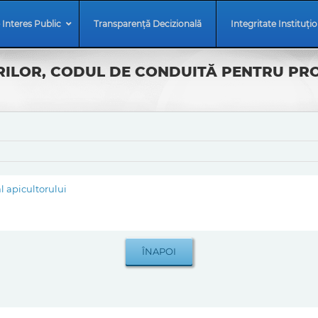
 Interes Public
Transparență Decizională
Integritate Instituți
RILOR, CODUL DE CONDUITĂ PENTRU PRO
l apicultorului