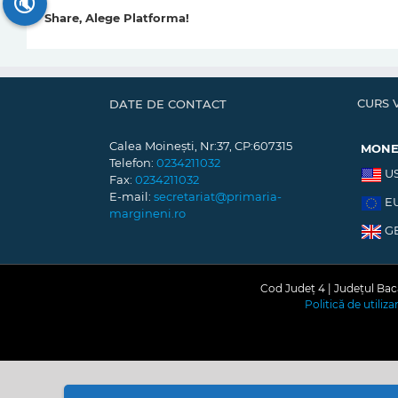
🔇
Share, Alege Platforma!
CURS 
DATE DE CONTACT
Calea Moinești, Nr:37, CP:607315
MON
Telefon:
0234211032
U
Fax:
0234211032
E-mail:
secretariat@primaria-
E
margineni.ro
G
Cod Județ 4 | Județul Bacă
Politică de utiliz