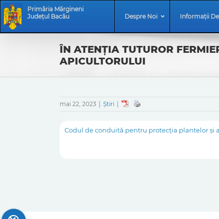
Skip
Skip
Primăria Mărgineni
to
Navigation
Județul Bacău
Despre Noi
Informații De
content
ÎN ATENŢIA TUTUROR FERMIE
APICULTORULUI
mai 22, 2023
|
Știri
|
Codul de conduită pentru protecţia plantelor şi a