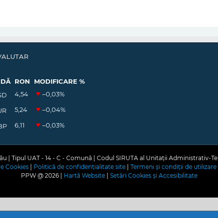
VALUTAR
EDĂ
RON
MODIFICARE %
4,54
–0,03
%
SD
5,24
–0,04
%
UR
6,11
–0,03
%
BP
u | Tipul UAT - 14 - C - Comună | Codul SIRUTA al Unitații Administrativ-Te
are Cookies
|
Politică de confidențialitate site
|
Termeni și condiții de utilizare 
PPW @
2026 |
Hartă Website
|
Setări Cookies și Accesibilitate