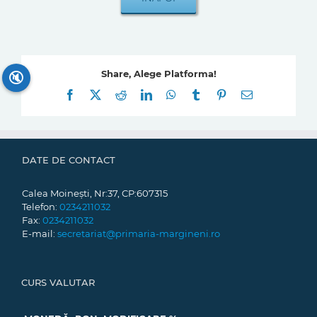
Share, Alege Platforma!
🔇
Facebook
X
Reddit
LinkedIn
WhatsApp
Tumblr
Pinterest
E-
mail:
DATE DE CONTACT
Calea Moinești, Nr:37, CP:607315
Telefon:
0234211032
Fax:
0234211032
E-mail:
secretariat@primaria-margineni.ro
CURS VALUTAR