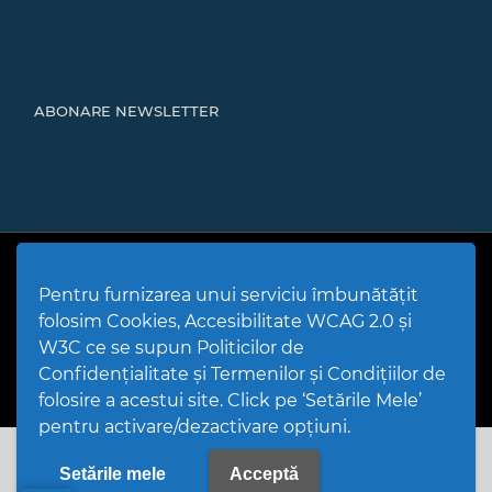
ABONARE NEWSLETTER
Cod Județ 4 | Județul Bacău | Tipul UAT - 14 - C - Comună |
Codul SIRUTA al Unitații Administrativ-Teritoriale 20466 |
Pentru furnizarea unui serviciu îmbunătățit
Mărgineni
folosim Cookies, Accesibilitate WCAG 2.0 și
Politică de utilizare Cookies
|
Politică de confidențialitate site
|
Termeni și condiții de utilizare a site-ului
|
GDPR
W3C ce se supun Politicilor de
PPW @
2026 |
Hartă Website
|
Setări Cookies și Accesibilitate
Confidențialitate și Termenilor și Condițiilor de
folosire a acestui site. Click pe ‘Setările Mele’
pentru activare/dezactivare opțiuni.
Setările mele
Acceptă