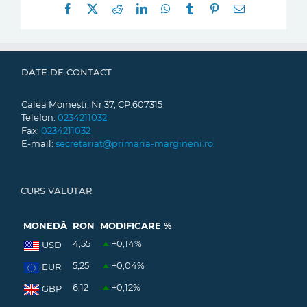
Facebook
X
Reddit
LinkedIn
WhatsApp
Tumblr
Pinterest
E-
mail:
DATE DE CONTACT
Calea Moinești, Nr:37, CP:607315
Telefon:
0234211032
Fax:
0234211032
E-mail:
secretariat@primaria-margineni.ro
CURS VALUTAR
MONEDĂ
RON
MODIFICARE %
4,55
+0,14
%
USD
5,25
+0,04
%
EUR
6,12
+0,12
%
GBP