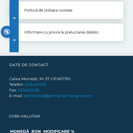
Politică de utilizare cookies
🔇
Informare cu privire la prelucrarea datelor
DATE DE CONTACT
Calea Moinești, Nr:37, CP:607315
Telefon:
0234211032
Fax:
0234211032
E-mail:
secretariat@primaria-margineni.ro
CURS VALUTAR
MONEDĂ
RON
MODIFICARE %