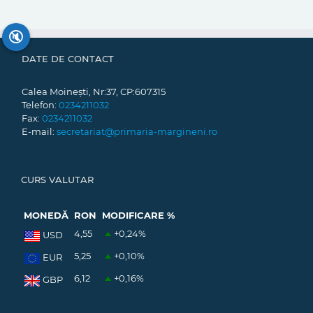
🔇
DATE DE CONTACT
Calea Moinești, Nr:37, CP:607315
Telefon:
0234211032
Fax:
0234211032
E-mail:
secretariat@primaria-margineni.ro
CURS VALUTAR
MONEDĂ
RON
MODIFICARE %
4,55
+0,24
%
USD
5,25
+0,10
%
EUR
6,12
+0,16
%
GBP