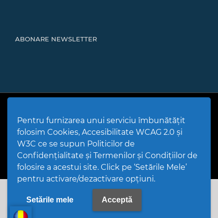
ABONARE NEWSLETTER
Cod Județ 4 | Județul Bacău | Tipul UAT - 14 - C - Comună |
Codul SIRUTA al Unitații Administrativ-Teritoriale 20466 |
Pentru furnizarea unui serviciu îmbunătățit
Mărgineni
folosim Cookies, Accesibilitate WCAG 2.0 și
Politică de utilizare Cookies
|
Politică de confidențialitate site
|
Termeni și condiții de utilizare a site-ului
|
GDPR
W3C ce se supun Politicilor de
PPW @
2026 |
Hartă Website
|
Setări Cookies și Accesibilitate
Confidențialitate și Termenilor și Condițiilor de
folosire a acestui site. Click pe ‘Setările Mele’
pentru activare/dezactivare opțiuni.
Setările mele
Acceptă