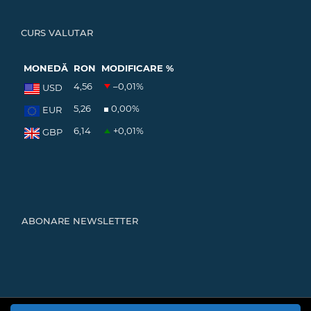
CURS VALUTAR
MONEDĂ
RON
MODIFICARE %
4,56
–0,01
%
USD
5,26
0,00
%
EUR
6,14
+0,01
%
GBP
ABONARE NEWSLETTER