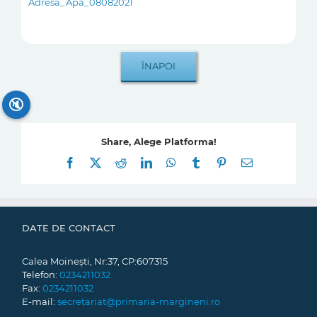
Adresa_Apa_08082021
🔇
Share, Alege Platforma!
Facebook
X
Reddit
LinkedIn
WhatsApp
Tumblr
Pinterest
E-
mail:
DATE DE CONTACT
Calea Moinești, Nr:37, CP:607315
Telefon:
0234211032
Fax:
0234211032
E-mail:
secretariat@primaria-margineni.ro