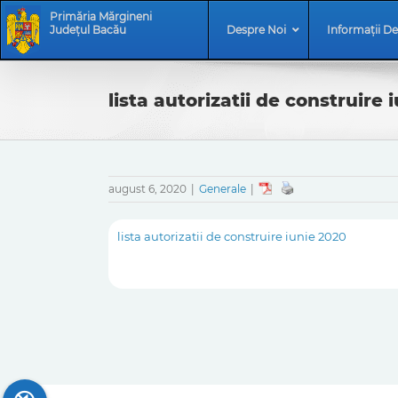
Skip
Skip
Primăria Mărgineni
to
Navigation
Județul Bacău
Despre Noi
Informații De
content
lista autorizatii de construire 
august 6, 2020
|
Generale
|
lista autorizatii de construire iunie 2020