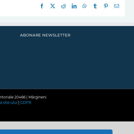
Facebook
X
Reddit
LinkedIn
WhatsApp
Tumblr
Pinterest
E-
mail:
ABONARE NEWSLETTER
ritoriale 20466 | Mărgineni
a site-ului
|
GDPR