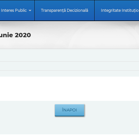
 Interes Public
Transparență Decizională
Integritate Instituți
iunie 2020