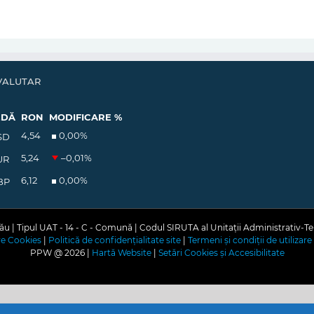
VALUTAR
EDĂ
RON
MODIFICARE %
4,54
0,00
%
SD
5,24
–0,01
%
UR
6,12
0,00
%
BP
u | Tipul UAT - 14 - C - Comună | Codul SIRUTA al Unitații Administrativ-Te
are Cookies
|
Politică de confidențialitate site
|
Termeni și condiții de utilizare 
PPW @
2026 |
Hartă Website
|
Setări Cookies și Accesibilitate