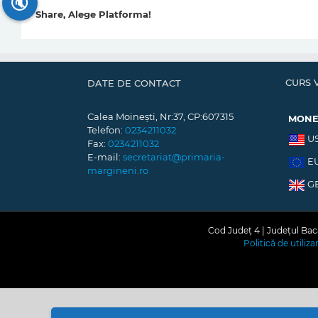
🔇
Share, Alege Platforma!
CURS 
DATE DE CONTACT
Calea Moinești, Nr:37, CP:607315
MON
Telefon:
0234211032
U
Fax:
0234211032
E-mail:
secretariat@primaria-
E
margineni.ro
G
Cod Județ 4 | Județul Bacă
Politică de utiliz