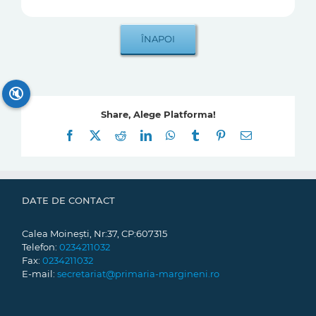
🔇
Share, Alege Platforma!
Facebook
X
Reddit
LinkedIn
WhatsApp
Tumblr
Pinterest
E-
mail:
DATE DE CONTACT
Calea Moinești, Nr:37, CP:607315
Telefon:
0234211032
Fax:
0234211032
E-mail:
secretariat@primaria-margineni.ro