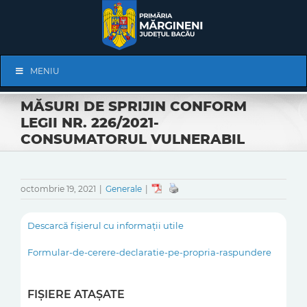
Skip
to
content
Skip
MENIU
Navigation
MĂSURI DE SPRIJIN CONFORM
LEGII NR. 226/2021-
CONSUMATORUL VULNERABIL
octombrie 19, 2021
|
Generale
|
Descarcă fișierul cu informații utile
Formular-de-cerere-declaratie-pe-propria-raspundere
FIȘIERE ATAȘATE