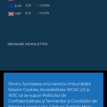
5,25
–0,02
%
EUR
6,12
+0,01
%
GBP
ABONARE NEWSLETTER
Cod Județ 4 | Județul Bacău | Tipul UAT - 14 - C - Comună |
Codul SIRUTA al Unitații Administrativ-Teritoriale 20466 |
Pentru furnizarea unui serviciu îmbunătățit
Mărgineni
folosim Cookies, Accesibilitate WCAG 2.0 și
Politică de utilizare Cookies
|
Politică de confidențialitate site
|
Termeni și condiții de utilizare a site-ului
|
GDPR
W3C ce se supun Politicilor de
PPW @
2026 |
Hartă Website
|
Setări Cookies și Accesibilitate
Confidențialitate și Termenilor și Condițiilor de
folosire a acestui site. Click pe ‘Setările Mele’