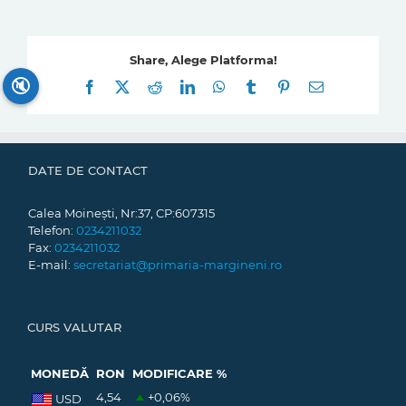
Share, Alege Platforma!
🔇
Facebook
X
Reddit
LinkedIn
WhatsApp
Tumblr
Pinterest
E-
mail:
DATE DE CONTACT
Calea Moinești, Nr:37, CP:607315
Telefon:
0234211032
Fax:
0234211032
E-mail:
secretariat@primaria-margineni.ro
CURS VALUTAR
MONEDĂ
RON
MODIFICARE %
4,54
+0,06
%
USD