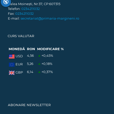
🔇
Calea Moinești, Nr:37, CP:607315
Telefon:
0234211032
Fax:
0234211032
E-mail:
secretariat@primaria-margineni.ro
CURS VALUTAR
MONEDĂ
RON
MODIFICARE %
4,56
+0,45
%
USD
5,26
+0,18
%
EUR
6,14
+0,37
%
GBP
ABONARE NEWSLETTER