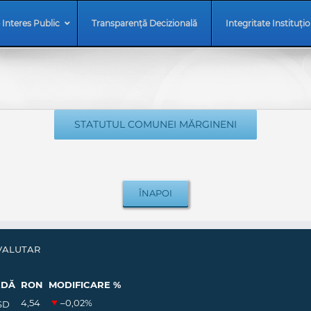
 Interes Public
Transparență Decizională
Integritate Instituți
STATUTUL COMUNEI MĂRGINENI
VALUTAR
EDĂ
RON
MODIFICARE %
4,54
–0,02
%
SD