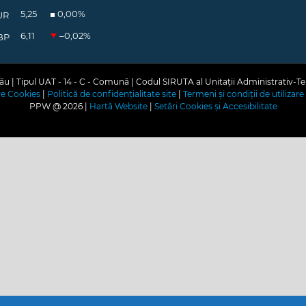
5,25
0,00
%
UR
6,11
–0,02
%
BP
u | Tipul UAT - 14 - C - Comună | Codul SIRUTA al Unitații Administrativ-Te
are Cookies
|
Politică de confidențialitate site
|
Termeni și condiții de utilizare 
PPW @
2026 |
Hartă Website
|
Setări Cookies și Accesibilitate