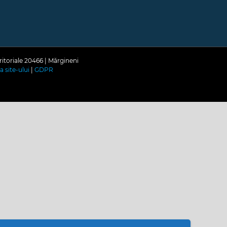
ritoriale 20466 | Mărgineni
a site-ului
|
GDPR