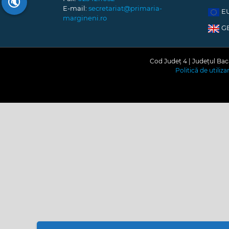
🔇
E-mail:
secretariat@primaria-
E
margineni.ro
G
Cod Județ 4 | Județul Bacă
Politică de utiliz