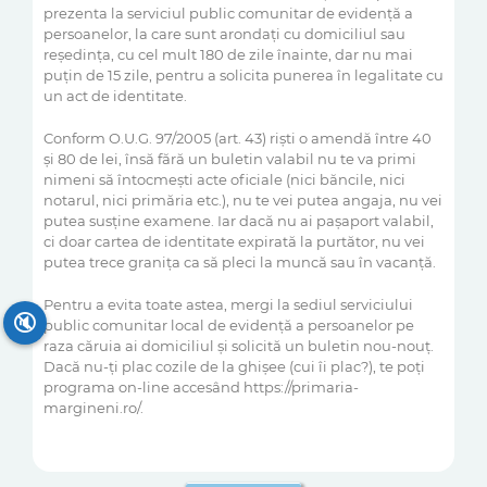
prezenta la serviciul public comunitar de evidenţă a
persoanelor, la care sunt arondaţi cu domiciliul sau
reşedinţa, cu cel mult 180 de zile înainte, dar nu mai
puţin de 15 zile, pentru a solicita punerea în legalitate cu
un act de identitate.
Conform O.U.G. 97/2005 (art. 43) riști o amendă între 40
și 80 de lei, însă fără un buletin valabil nu te va primi
nimeni să întocmești acte oficiale (nici băncile, nici
notarul, nici primăria etc.), nu te vei putea angaja, nu vei
putea susține examene. Iar dacă nu ai pașaport valabil,
ci doar cartea de identitate expirată la purtător, nu vei
putea trece granița ca să pleci la muncă sau în vacanță.
Pentru a evita toate astea, mergi la sediul serviciului
🔇
public comunitar local de evidență a persoanelor pe
raza căruia ai domiciliul și solicită un buletin nou-nouț.
Dacă nu-ți plac cozile de la ghișee (cui îi plac?), te poți
programa on-line accesând https://primaria-
margineni.ro/.