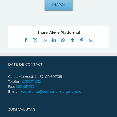
Share, Alege Platforma!
Facebook
X
Reddit
LinkedIn
WhatsApp
Tumblr
Pinterest
E-
mail:
DATE DE CONTACT
Calea Moinești, Nr:37, CP:607315
Telefon:
0234211032
Fax:
0234211032
E-mail:
secretariat@primaria-margineni.ro
CURS VALUTAR