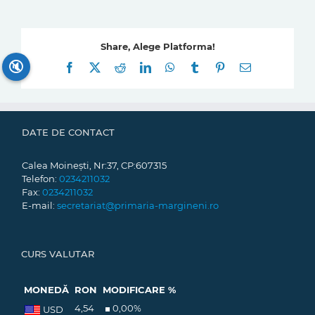
Share, Alege Platforma!
🔇
Facebook
X
Reddit
LinkedIn
WhatsApp
Tumblr
Pinterest
E-
mail:
DATE DE CONTACT
Calea Moinești, Nr:37, CP:607315
Telefon:
0234211032
Fax:
0234211032
E-mail:
secretariat@primaria-margineni.ro
CURS VALUTAR
MONEDĂ
RON
MODIFICARE %
4,54
0,00
%
USD