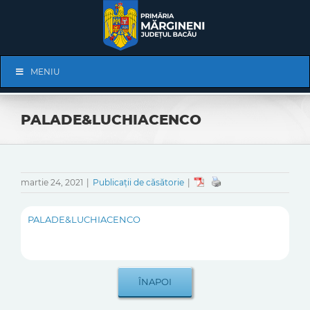
Skip
to
content
Skip
MENIU
Navigation
PALADE&LUCHIACENCO
martie 24, 2021
|
Publicații de căsătorie
|
PALADE&LUCHIACENCO