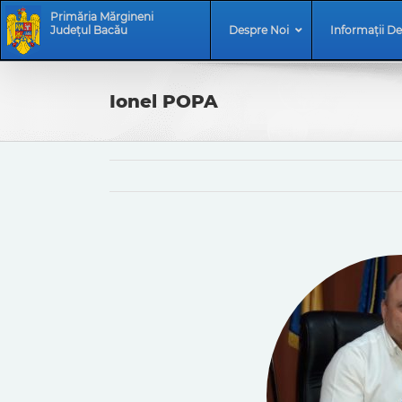
Skip
Skip
Primăria Mărgineni
to
Navigation
Județul Bacău
Despre Noi
Informații De
content
Ionel POPA