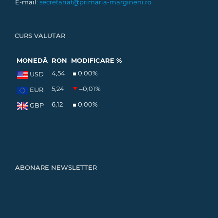
E-mail:
secretariat@primaria-margineni.ro
CURS VALUTAR
MONEDĂ
RON
MODIFICARE %
4,54
0,00
%
USD
5,24
–0,01
%
EUR
6,12
0,00
%
GBP
ABONARE NEWSLETTER