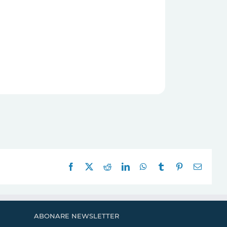
Facebook
X
Reddit
LinkedIn
WhatsApp
Tumblr
Pinterest
E-
mail:
ABONARE NEWSLETTER