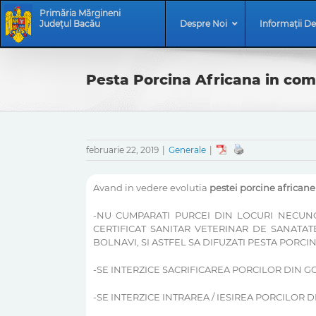
Skip
Skip
Primăria Mărgineni
to
Navigation
Județul Bacău
Despre Noi
Informații De
content
Pesta Porcina Africana in co
februarie 22, 2019
|
Generale
|
Avand in vedere evolutia
pestei porcine africane
-NU CUMPARATI PURCEI DIN LOCURI NECUNOS
CERTIFICAT SANITAR VETERINAR DE SANATA
BOLNAVI, SI ASTFEL SA DIFUZATI PESTA PORCI
-SE INTERZICE SACRIFICAREA PORCILOR DIN 
-SE INTERZICE INTRAREA / IESIREA PORCILOR 