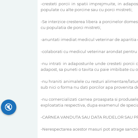
-cresteti porcii in spatii imprejmuite, in adapo
populate cu alte porcine sau cu porci mistreti;
-Se interzice cresterea libera a porcinelor domest
cu populatia de porci mistreti;
-anuntati imediat medicul veterinar de aparitia 
-colaborati cu medicul veterinar arondat pentru
-nu intrati in adaposturile unde cresteti porcii
adapost, sa puneti o tavita cu paie imbibate cu o
-nu hraniti animalele cu resturi alimentare/latur
sub nici o forma nu dati porcilor apa provenita de
-nu cornercializati carnea proaspata si produsel
🔇
exploatatia respectiva, dupa examenul de special
-CARNEA VANDUTA SAU DATA RUDELOR SAU PRIE
-Nerespectarea acestor masuri pot atrage sancti