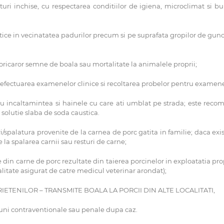
sturi inchise, cu respectarea conditiilor de igiena, microclimat si 
ice in vecinatatea padurilor precum si pe suprafata gropilor de gunoi 
oricaror semne de boala sau mortalitate la animalele proprii;
 efectuarea examenelor clinice si recoltarea probelor pentru examene
 cu incaltamintea si hainele cu care ati umblat pe strada; este recom
 solutie slaba de soda caustica.
i/spalatura provenite de la carnea de porc gatita in familie; daca exi
 la spalarea carnii sau resturi de carne;
e din carne de porc rezultate din taierea porcinelor in exploatatia p
itate asigurat de catre medicul veterinar arondat);
TENILOR – TRANSMITE BOALA LA PORCII DIN ALTE LOCALITATI,
uni contraventionale sau penale dupa caz.