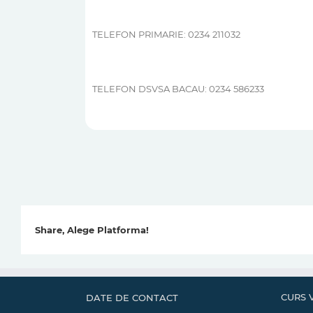
TELEFON PRIMARIE: 0234 211032
TELEFON DSVSA BACAU: 0234 586233
Share, Alege Platforma!
CURS 
DATE DE CONTACT