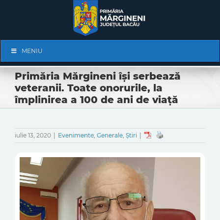
Skip
to
content
Skip
MENIU
Navigation
Primăria Mărgineni își serbează
veteranii. Toate onorurile, la
împlinirea a 100 de ani de viață
iulie 13, 2020
|
Evenimente
,
Generale
,
Știri
|