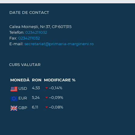
DATE DE CONTACT
Calea Moinești, Nr:37, CP:607315
Telefon:
0234211032
Fax:
0234211032
E-mail:
secretariat@primaria-margineni.ro
CURS VALUTAR
MONEDĂ
RON
MODIFICARE %
4,53
–0,14
%
USD
5,24
–0,09
%
EUR
6,11
–0,08
%
GBP