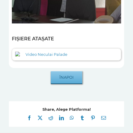
FIȘIERE ATAȘATE
Video Neculai Palade
Share, Alege Platforma!
Facebook
X
Reddit
LinkedIn
WhatsApp
Tumblr
Pinterest
E-
mail: