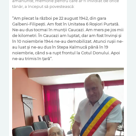
amănunte,
memorie
pentru care ar fi invidiat de orice
tânăr, a început să povestească
:
”Am plecat
la război
pe 22 august 1942, din gara
Galbeni-Filipești. Am fost în Unitatea 6 Roșio
ri Purtată.
Ne
-au dus tocmai în munții Caucazi. Am mers pe jos mii
de kilometri. În Caucazi am luptat, dar am fost învinși și
în 10 noiembrie 1944 ne-au demobilizat. Atunci rușii ne-
a
u luat și ne-au dus în Stepa Kalmucă până în 19
noiembrie, când s-a rupt frontul la Cotul Donului. Apoi
ne-au trimis în țară
”.