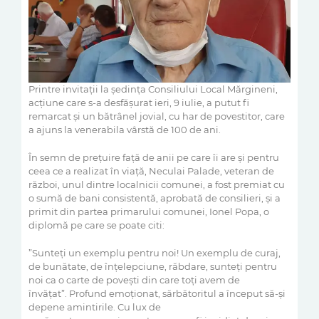
Printre invitații la ședința Consiliului Local
Mărgineni
,
acțiune care s-a des
fășurat ieri, 9 iulie, a
putut fi
remarcat și
un bătrânel jovial,
cu har de povestitor
, care
a ajuns la venerabila vârstă de 100 de ani
.
În semn de prețuire
față de anii pe care îi
are
și pentru
ceea ce a realizat în viață
, Neculai Palade,
veteran de
război,
unul dintre localnicii comunei, a fost premiat
cu
o sumă de bani consistentă, aprobată de consilieri,
și a
primit din partea primarului comunei, Ionel Popa,
o
diplomă
pe care se poate citi:
”Sunteți un exemplu pentru noi! Un
exemplu de curaj,
de bunătate, de înțelepciune, răbdare, sunteți pentru
noi ca o carte de povești din care toți avem de
învățat”.
Profund emoționat,
sărbătoritul a început să-și
depene amintirile. Cu lux de