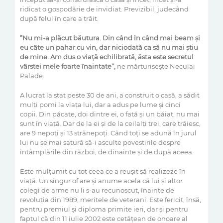
ridicat o gospodărie
de invidiat.
Previzibil, judecând
după felul în care a trăit.
”Nu mi-a plăcut băutura. Din când în când mai beam și
eu câte un pahar cu vin, dar niciodată ca să nu mai știu
de mine. Am dus o viață echilibrată, ăsta este secretul
vârstei mele foarte înaintate”,
ne mărturisește
Neculai
Palade.
A lucrat la stat peste 30 de ani, a
construit o casă, a sădit
mulți pomi la viața
lui, dar a adus pe lume și cinci
copii.
Din păcate
,
doi dintre ei, o fată și un băiat, nu mai
sunt în viață. Dar de la ei și de la ceilalți trei, care trăiesc,
are 9 nepoți și 13 strănepoți. Când toți se adună în jurul
lui nu se mai satură să-i asculte povestirile despre
întâmplările din război, de dinainte și
de
după
aceea.
Este mulțumit cu tot ceea ce
a reușit să realizeze în
viață
.
Un singur of are și anume acela că lui și altor
colegi de arme nu li s-au recunoscut
, înainte de
revoluția din 1989, meritele de veterani. Este fericit
, însă,
pentru premiul și diploma primite ieri, dar și pentru
faptul că
din 11 iulie 2002
este cetățean de onoare al