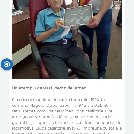
🔇
Un exemplu de viață, demn de urmat
S-a născut
în a
doua decadă a lunii iulie 1920, în
comuna Măgura. După război,
în 1945, s-a stabilit în
satul Trebeș, comuna
Mărgineni, prin căsătorie. Fire
ambițioasă
ș
i harnică, a făcut școala
de ceferiști (de
gradul II) și a ajuns astfel mecanic de tren, iar apoi
șef de
locomotivă.
Du
pă căsătorie,
în 1945,
împreună cu soția, a
început să-și construiască o casă
și încet, încet ș
i-a