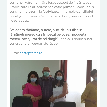
comunei Mărgineni.
Ș
i a fost deosebit de încântat de
urările care i s-au adresat de către primarul comunei și
c
onsilierii prezenți la festivitate. În numele Consiliului
Local și al P
rimăriei
Mărgineni, în final
, primarul Ionel
Popa a spus:
”V
ă dorim sănătate, putere,
bucurie în suflet, să
rămâneți mereu cu zâmbetul pe buze, neobosit și
mereu înconjurat de cei dragi!”
Ceea ce-i dorim și noi
v
enerabilului veteran de război.
Sursa:
desteptarea.ro