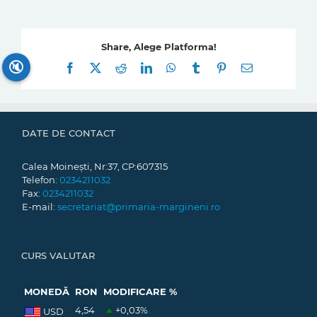
Share, Alege Platforma!
🔇
Facebook
X
Reddit
LinkedIn
WhatsApp
Tumblr
Pinterest
E-
mail:
DATE DE CONTACT
Calea Moinești, Nr:37, CP:607315
Telefon:
0234211032
Fax:
0234211032
E-mail:
secretariat@primaria-margineni.ro
CURS VALUTAR
MONEDĂ
RON
MODIFICARE %
4,54
+0,03
%
USD