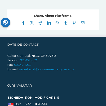
Share, Alege Platforma!
🔇
Facebook
X
Reddit
LinkedIn
WhatsApp
Tumblr
Pinterest
E-
mail:
DATE DE CONTACT
Calea Moinești, Nr:37, CP:607315
Telefon:
0234211032
Fax:
0234211032
E-mail:
secretariat@primaria-margineni.ro
CURS VALUTAR
MONEDĂ
RON
MODIFICARE %
4,54
0,00
%
USD