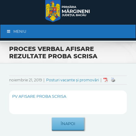
Skip
to
content
Skip
MENIU
Navigation
PROCES VERBAL AFISARE
REZULTATE PROBA SCRISA
noiembrie 21, 2019
|
Posturi vacante și promovări
|
PV AFISARE PROBA SCRISA