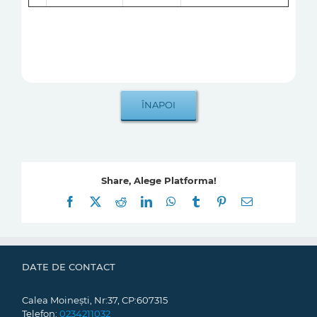
Share, Alege Platforma!
Facebook
X
Reddit
LinkedIn
WhatsApp
Tumblr
Pinterest
E-
mail:
DATE DE CONTACT
Calea Moinești, Nr:37, CP:607315
Telefon:
0234211032