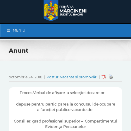
Skip
to
content
Skip
MENIU
Navigation
Anunt
octombrie 24, 2018
|
Posturi vacante și promovări
|
Proces Verbal de afişare a selecţiei dosarelor
depuse pentru
participarea la concursul de ocupare
a
funcției
publice vacante de:
Consilier, grad profesional superior –
Compartimentul
Evidenţa Persoanelor