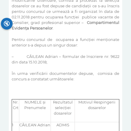
modificările ulterioare, comisia a procedat la selecţia
dosarelor ce au fost depuse de candidații ce s-au înscris
pentru concursul ce urmează a fi organizat în data de
02.11.2018 pentru ocuparea funcției publice vacante de
🔇
Consilier, grad profesional superior –
Compartimentul
Evidenţa Persoanelor
.
Pentru concursul de ocuparea a funcției menţionate
anterior s-a depus un singur dosar:
– CĂILEAN Adrian – formular de înscriere nr. 9622
din data 15.10.2018;
În urma verificării documentelor depuse, comisia de
concurs a constatat următoarele:
Nr.
NUMELE şi
Rezultatul
Motivul Respingerii
Crt
Prenumele
selecţiei
dosarelor
dosarelor
1
CĂILEAN Adrian
ADMIS