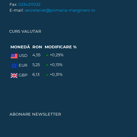
Fax:
0234211032
E-mail:
secretariat@primaria-margineni.ro
CURS VALUTAR
MONEDĂ
RON
MODIFICARE %
4,55
+0,29
%
USD
5,25
+0,15
%
EUR
6,13
+0,31
%
GBP
ABONARE NEWSLETTER