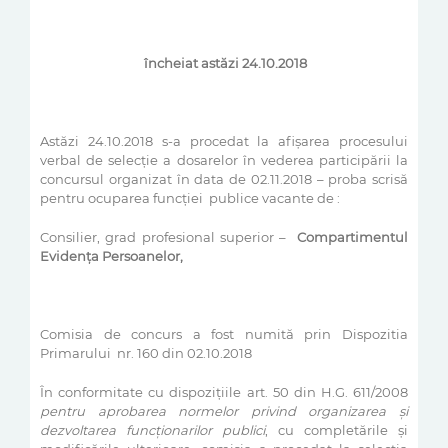
încheiat astăzi 24.10.2018
Astăzi 24.10.2018 s-a procedat la afişarea procesului
verbal de selecţie a dosarelor în vederea participării la
concursul organizat în data de 02.11.2018 – proba scrisă
pentru ocuparea funcției publice vacante de :
Consilier, grad profesional superior –
Compartimentul
Evidenţa Persoanelor,
Comisia de concurs a fost numită prin Dispozitia
Primarului nr. 160 din 02.10.2018
În conformitate cu dispoziţiile art. 50 din H.G. 611/2008
pentru aprobarea normelor privind organizarea şi
dezvoltarea funcţionarilor publici
, cu completările şi