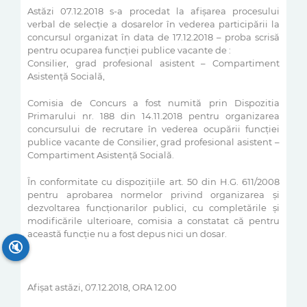
Astăzi 07.12.2018 s-a procedat la afişarea procesului
verbal de selecţie a dosarelor în vederea participării la
concursul organizat în data de 17.12.2018 – proba scrisă
pentru ocuparea funcției publice vacante de :
Consilier, grad profesional asistent – Compartiment
Asistenţă Socială,
Comisia de Concurs a fost numită prin Dispozitia
Primarului nr. 188 din 14.11.2018 pentru organizarea
concursului de recrutare în vederea ocupării funcției
publice vacante de Consilier, grad profesional asistent –
Compartiment Asistenţă Socială.
În conformitate cu dispoziţiile art. 50 din H.G. 611/2008
pentru aprobarea normelor privind organizarea şi
dezvoltarea funcţionarilor publici, cu completările şi
modificările ulterioare, comisia a constatat că pentru
această funcţie nu a fost depus nici un dosar.
🔇
Afişat astăzi, 07.12.2018, ORA 12.00