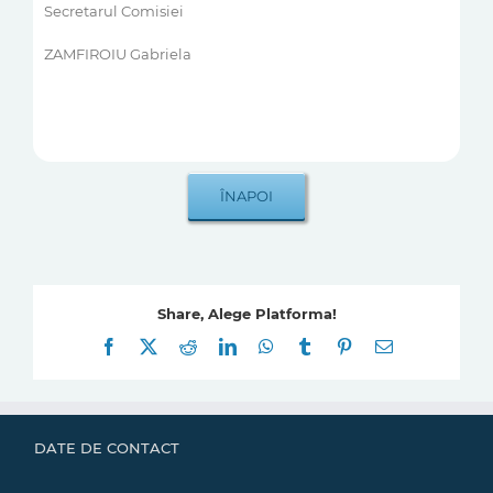
Secretarul Comisiei
ZAMFIROIU Gabriela
Share, Alege Platforma!
Facebook
X
Reddit
LinkedIn
WhatsApp
Tumblr
Pinterest
E-
mail:
DATE DE CONTACT