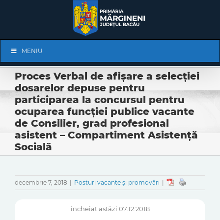
Skip
to
content
Skip
MENIU
Navigation
Proces Verbal de afişare a selecţiei
dosarelor depuse pentru
participarea la concursul pentru
ocuparea funcției publice vacante
de Consilier, grad profesional
asistent – Compartiment Asistenţă
Socială
decembrie 7, 2018
|
Posturi vacante și promovări
|
încheiat astăzi 07.12.2018