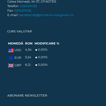
Calea Moinești, Nr:37, CP:607315
Telefon:
0234211032
Fax:
0234211032
E-mail:
secretariat@primaria-margineni.ro
CURS VALUTAR
MONEDĂ
RON
MODIFICARE %
4,54
0,00
%
USD
5,24
0,00
%
EUR
6,12
0,00
%
GBP
ABONARE NEWSLETTER