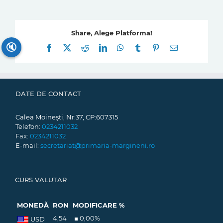
Share, Alege Platforma!
🔇
Facebook
X
Reddit
LinkedIn
WhatsApp
Tumblr
Pinterest
E-
mail:
DATE DE CONTACT
Calea Moinești, Nr:37, CP:607315
Telefon:
0234211032
Fax:
0234211032
E-mail:
secretariat@primaria-margineni.ro
CURS VALUTAR
MONEDĂ
RON
MODIFICARE %
4,54
0,00
%
USD