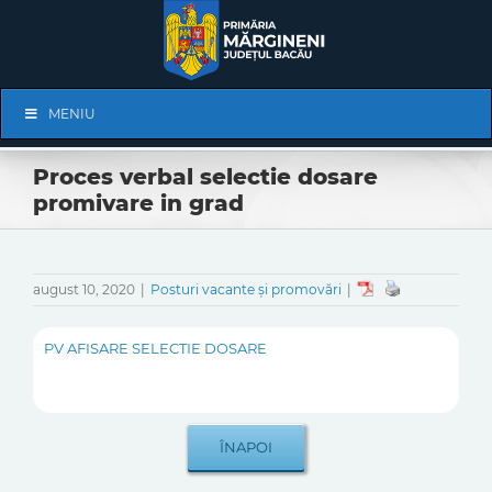
Skip
to
content
Skip
MENIU
Navigation
Proces verbal selectie dosare
promivare in grad
august 10, 2020
|
Posturi vacante și promovări
|
PV AFISARE SELECTIE DOSARE