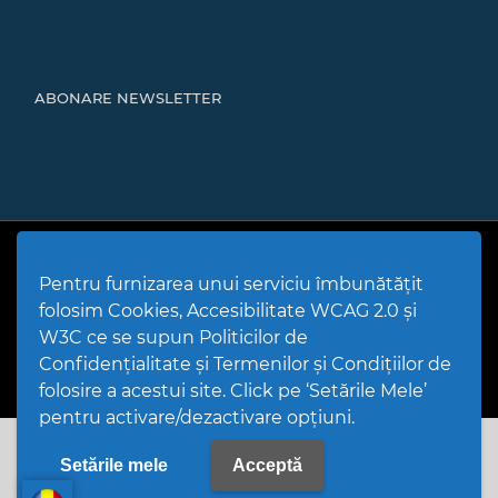
ABONARE NEWSLETTER
Cod Județ 4 | Județul Bacău | Tipul UAT - 14 - C - Comună |
Codul SIRUTA al Unitații Administrativ-Teritoriale 20466 |
Pentru furnizarea unui serviciu îmbunătățit
Mărgineni
folosim Cookies, Accesibilitate WCAG 2.0 și
Politică de utilizare Cookies
|
Politică de confidențialitate site
|
Termeni și condiții de utilizare a site-ului
|
GDPR
W3C ce se supun Politicilor de
PPW @
2026 |
Hartă Website
|
Setări Cookies și Accesibilitate
Confidențialitate și Termenilor și Condițiilor de
folosire a acestui site. Click pe ‘Setările Mele’
pentru activare/dezactivare opțiuni.
Setările mele
Acceptă