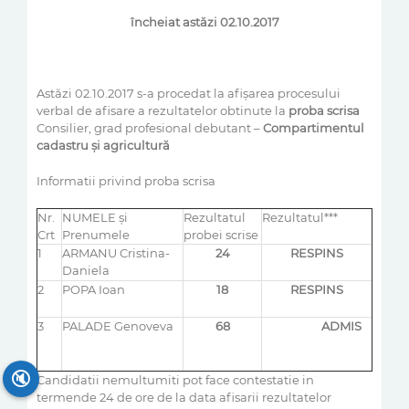
încheiat astăzi 02.10.2017
Astăzi 02.10.2017 s-a procedat la afişarea procesului
verbal de afisare a rezultatelor obtinute la
proba scrisa
Consilier, grad profesional debutant –
Compartimentul
cadastru și agricultură
Informatii privind proba scrisa
Nr.
NUMELE şi
Rezultatul
Rezultatul***
Crt
Prenumele
probei scrise
1
ARMANU Cristina-
24
RESPINS
Daniela
2
POPA Ioan
18
RESPINS
3
PALADE Genoveva
68
ADMIS
🔇
Candidatii nemultumiti pot face contestatie in
termende 24 de ore de la data afisarii rezultatelor