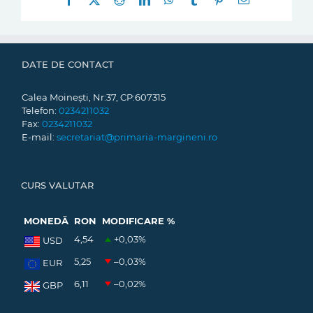
mail:
DATE DE CONTACT
Calea Moinești, Nr:37, CP:607315
Telefon:
0234211032
Fax:
0234211032
E-mail:
secretariat@primaria-margineni.ro
CURS VALUTAR
MONEDĂ
RON
MODIFICARE %
4,54
+0,03
%
USD
5,25
–0,03
%
EUR
6,11
–0,02
%
GBP