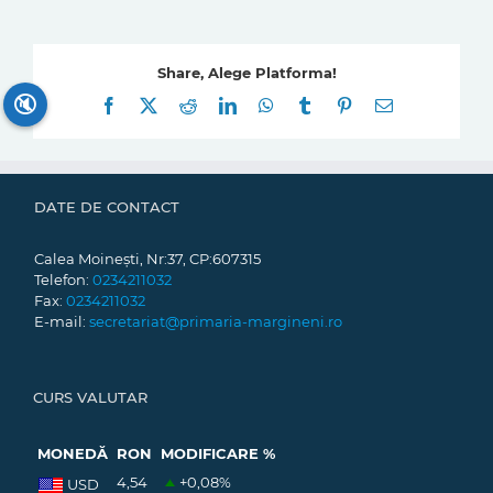
Share, Alege Platforma!
🔇
Facebook
X
Reddit
LinkedIn
WhatsApp
Tumblr
Pinterest
E-
mail:
DATE DE CONTACT
Calea Moinești, Nr:37, CP:607315
Telefon:
0234211032
Fax:
0234211032
E-mail:
secretariat@primaria-margineni.ro
CURS VALUTAR
MONEDĂ
RON
MODIFICARE %
4,54
+0,08
%
USD