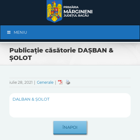
Skip
to
content
Skip
MENIU
Navigation
Publicație căsătorie DAȘBAN &
ȘOLOT
iulie 28, 2021
|
Generale
|
DALBAN & ȘOLOT