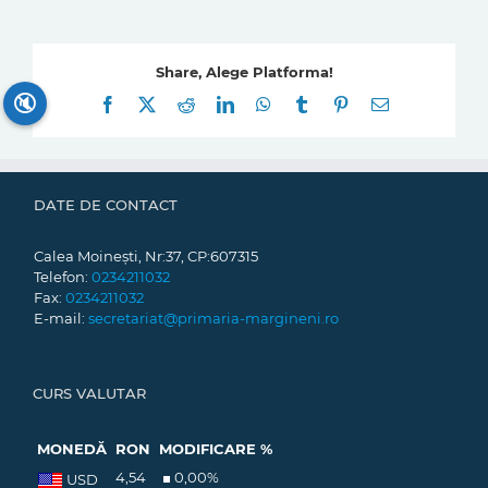
Share, Alege Platforma!
🔇
Facebook
X
Reddit
LinkedIn
WhatsApp
Tumblr
Pinterest
E-
mail:
DATE DE CONTACT
Calea Moinești, Nr:37, CP:607315
Telefon:
0234211032
Fax:
0234211032
E-mail:
secretariat@primaria-margineni.ro
CURS VALUTAR
MONEDĂ
RON
MODIFICARE %
4,54
0,00
%
USD