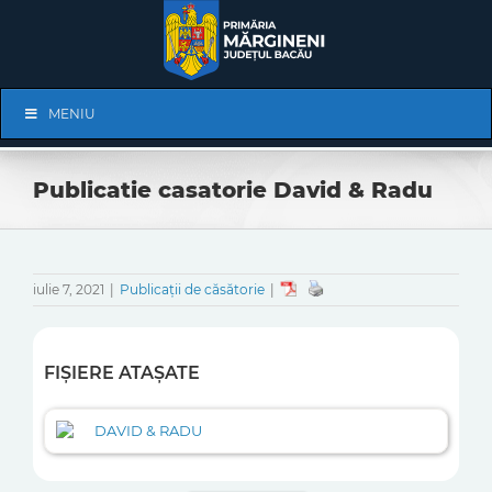
Skip
to
content
Skip
MENIU
Navigation
Publicatie casatorie David & Radu
iulie 7, 2021
|
Publicații de căsătorie
|
FIȘIERE ATAȘATE
DAVID & RADU