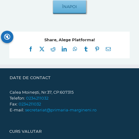
🔇
Share, Alege Platforma!
Facebook
X
Reddit
LinkedIn
WhatsApp
Tumblr
Pinterest
E-
mail:
DATE DE CONTACT
Calea Moinești, Nr:37, CP:607315
Telefon:
0234211032
Fax:
0234211032
E-mail:
secretariat@primaria-margineni.ro
CURS VALUTAR