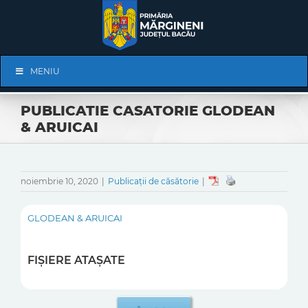
Skip
to
content
Skip
MENIU
Navigation
PUBLICATIE CASATORIE GLODEAN
& ARUICAI
noiembrie 10, 2020
|
Publicații de căsătorie
|
GLODEAN & ARUICAI
FIȘIERE ATAȘATE