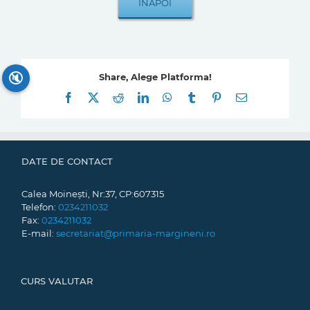
🔇
Share, Alege Platforma!
Facebook
X
Reddit
LinkedIn
WhatsApp
Tumblr
Pinterest
E-
mail:
DATE DE CONTACT
Calea Moinești, Nr:37, CP:607315
Telefon:
0234211032
Fax:
0234211032
E-mail:
secretariat@primaria-margineni.ro
CURS VALUTAR