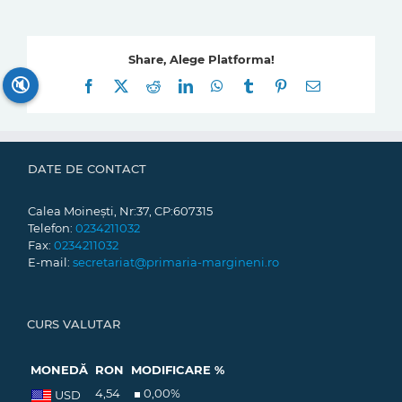
Share, Alege Platforma!
🔇
Facebook
X
Reddit
LinkedIn
WhatsApp
Tumblr
Pinterest
E-
mail:
DATE DE CONTACT
Calea Moinești, Nr:37, CP:607315
Telefon:
0234211032
Fax:
0234211032
E-mail:
secretariat@primaria-margineni.ro
CURS VALUTAR
MONEDĂ
RON
MODIFICARE %
4,54
0,00
%
USD