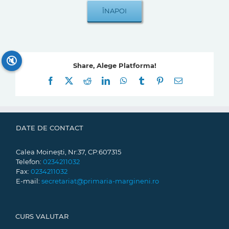
🔇
Share, Alege Platforma!
Facebook
X
Reddit
LinkedIn
WhatsApp
Tumblr
Pinterest
E-
mail:
DATE DE CONTACT
Calea Moinești, Nr:37, CP:607315
Telefon:
0234211032
Fax:
0234211032
E-mail:
secretariat@primaria-margineni.ro
CURS VALUTAR