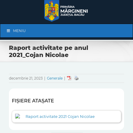
Skip
to
content
Skip
MENIU
Navigation
Raport activitate pe anul
2021_Cojan Nicolae
decembrie 21, 2023
|
Generale
|
FIȘIERE ATAȘATE
Raport activitate 2021 Cojan Nicolae