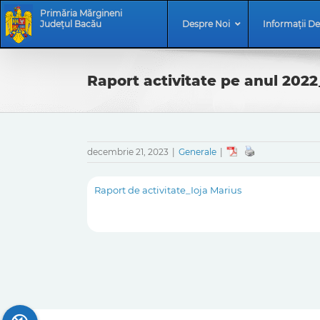
Skip
Skip
Primăria Mărgineni
to
Navigation
Județul Bacău
Despre Noi
Informații De
content
Raport activitate pe anul 2022
decembrie 21, 2023
|
Generale
|
Raport de activitate_Ioja Marius