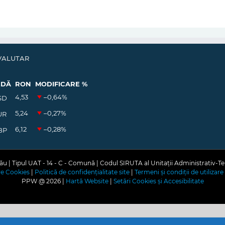
VALUTAR
EDĂ
RON
MODIFICARE %
4,53
–0,64
%
SD
5,24
–0,27
%
UR
6,12
–0,28
%
BP
u | Tipul UAT - 14 - C - Comună | Codul SIRUTA al Unitații Administrativ-Te
are Cookies
|
Politică de confidențialitate site
|
Termeni și condiții de utilizare 
PPW @
2026 |
Hartă Website
|
Setări Cookies și Accesibilitate