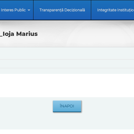
 Interes Public
Transparență Decizională
Integritate Instituți
_Ioja Marius