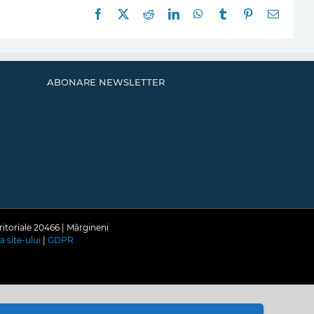
Facebook
X
Reddit
LinkedIn
WhatsApp
Tumblr
Pinterest
E-
mail:
ABONARE NEWSLETTER
ritoriale 20466 | Mărgineni
a site-ului
|
GDPR