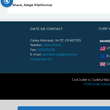
🔇
Share, Alege Platforma!
CURS 
DATE DE CONTACT
Calea Moinești, Nr:37, CP:607315
MON
Telefon:
0234211032
U
Fax:
0234211032
E-mail:
secretariat@primaria-
E
margineni.ro
G
Cod Județ 4 | Județul Bacă
Politică de utiliz