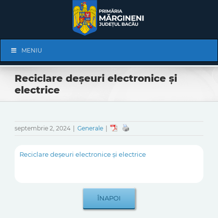
Skip
to
content
Skip
MENIU
Navigation
Reciclare deșeuri electronice și
electrice
septembrie 2, 2024
|
Generale
|
Reciclare deșeuri electronice și electrice