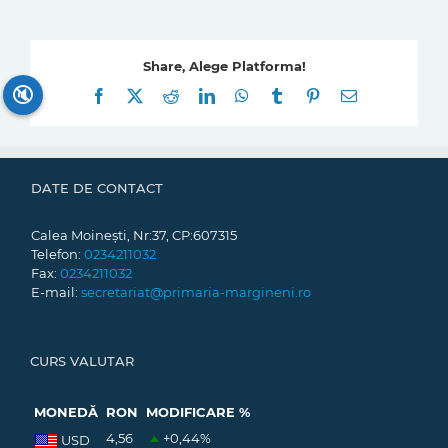
Share, Alege Platforma!
🔇
Facebook
X
Reddit
LinkedIn
WhatsApp
Tumblr
Pinterest
E-
mail:
DATE DE CONTACT
Calea Moinești, Nr:37, CP:607315
Telefon:
0234211032
Fax:
0234211032
E-mail:
secretariat@primaria-margineni.ro
CURS VALUTAR
MONEDĂ
RON
MODIFICARE %
4,56
+0,44
%
USD