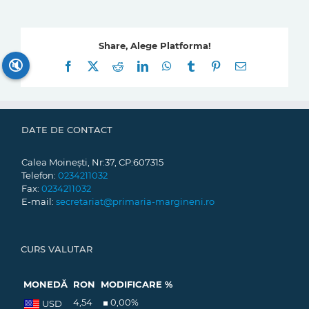
Share, Alege Platforma!
🔇
Facebook
X
Reddit
LinkedIn
WhatsApp
Tumblr
Pinterest
E-
mail:
DATE DE CONTACT
Calea Moinești, Nr:37, CP:607315
Telefon:
0234211032
Fax:
0234211032
E-mail:
secretariat@primaria-margineni.ro
CURS VALUTAR
MONEDĂ
RON
MODIFICARE %
4,54
0,00
%
USD