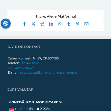
Share, Alege Platforma!
🔇
Facebook
X
Reddit
LinkedIn
WhatsApp
Tumblr
Pinterest
E-
mail:
DATE DE CONTACT
Calea Moinești, Nr:37, CP:607315
Telefon:
0234211032
Fax:
0234211032
E-mail:
secretariat@primaria-margineni.ro
CURS VALUTAR
MONEDĂ
RON
MODIFICARE %
4,54
0,00
%
USD