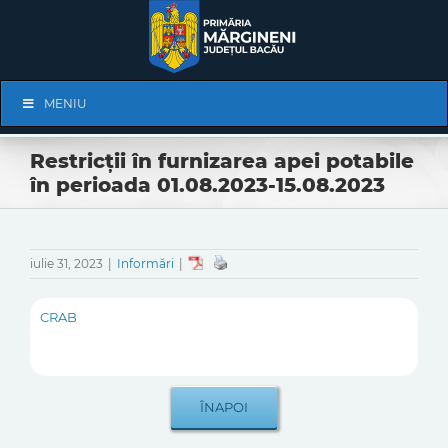
Skip
to
content
Skip
MENIU
Navigation
Restricții în furnizarea apei potabile
în perioada 01.08.2023-15.08.2023
iulie 31, 2023
|
Informări
|
CRAB