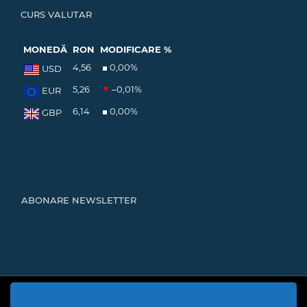
CURS VALUTAR
MONEDĂ
RON
MODIFICARE %
4,56
0,00
%
USD
5,26
–0,01
%
EUR
6,14
0,00
%
GBP
ABONARE NEWSLETTER
Cod Județ 4 | Județul Bacău | Tipul UAT - 14 - C - Comună |
Codul SIRUTA al Unitații Administrativ-Teritoriale 20466 |