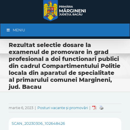
Skip
to
content
Skip
MENIU
Navigation
Rezultat selectie dosare la
examenul de promovare in grad
profesional a doi functionari publici
din cadrul Compartimentului Politie
locala din aparatul de specialitate
al primarului comunei Margineni,
jud. Bacau
martie 6, 2023
|
Posturi vacante și promovări
|
SCAN_20230306_102648426