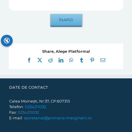
🔇
Share, Alege Platforma!
Facebook
X
Reddit
LinkedIn
WhatsApp
Tumblr
Pinterest
E-
mail:
DATE DE CONTACT
Calea Moinești, Nr:37, CP:607315
Telefon:
0234211032
Fax:
0234211032
E-mail:
secretariat@primaria-margineni.ro