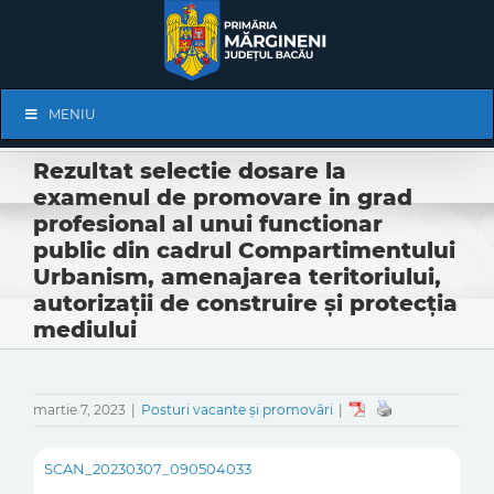
Skip
to
content
Skip
MENIU
Navigation
Rezultat selectie dosare la
examenul de promovare in grad
profesional al unui functionar
public din cadrul Compartimentului
Urbanism, amenajarea teritoriului,
autorizații de construire și protecția
mediului
martie 7, 2023
|
Posturi vacante și promovări
|
SCAN_20230307_090504033