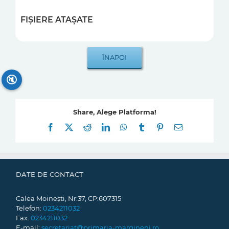
FIȘIERE ATAȘATE
🔇
Share, Alege Platforma!
Facebook
X
Reddit
LinkedIn
WhatsApp
Tumblr
Pinterest
E-
mail:
DATE DE CONTACT
Calea Moinești, Nr:37, CP:607315
Telefon:
0234211032
Fax:
0234211032
E-mail:
secretariat@primaria-margineni.ro