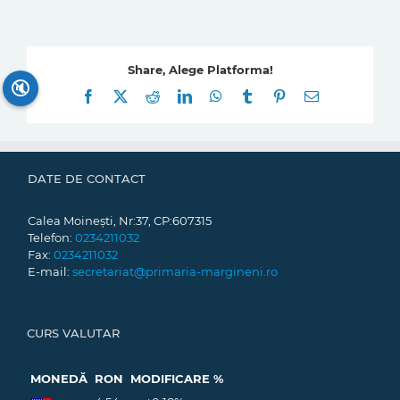
Share, Alege Platforma!
🔇
Facebook
X
Reddit
LinkedIn
WhatsApp
Tumblr
Pinterest
E-
mail:
DATE DE CONTACT
Calea Moinești, Nr:37, CP:607315
Telefon:
0234211032
Fax:
0234211032
E-mail:
secretariat@primaria-margineni.ro
CURS VALUTAR
MONEDĂ
RON
MODIFICARE %