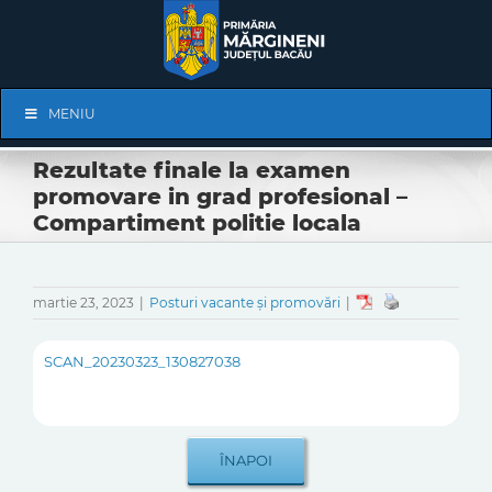
Skip
to
content
Skip
MENIU
Navigation
Rezultate finale la examen
promovare in grad profesional –
Compartiment politie locala
martie 23, 2023
|
Posturi vacante și promovări
|
SCAN_20230323_130827038