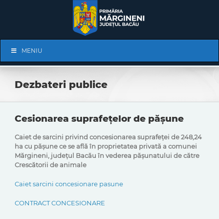
Skip
to
content
Skip
MENIU
Navigation
Dezbateri publice
Cesionarea suprafețelor de pășune
Caiet de sarcini privind concesionarea
suprafeței de 248,24
ha cu pășune ce se află în proprietatea privată a comunei
Mărgineni, județul Bacău în vederea pășunatului de către
Crescătorii de animale
Caiet sarcini concesionare pasune
CONTRACT CONCESIONARE