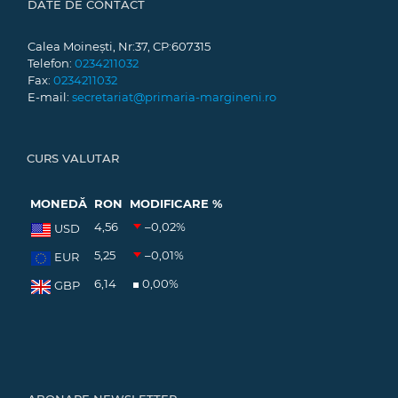
DATE DE CONTACT
Calea Moinești, Nr:37, CP:607315
Telefon:
0234211032
Fax:
0234211032
E-mail:
secretariat@primaria-margineni.ro
CURS VALUTAR
MONEDĂ
RON
MODIFICARE %
4,56
–0,02
%
USD
5,25
–0,01
%
EUR
6,14
0,00
%
GBP