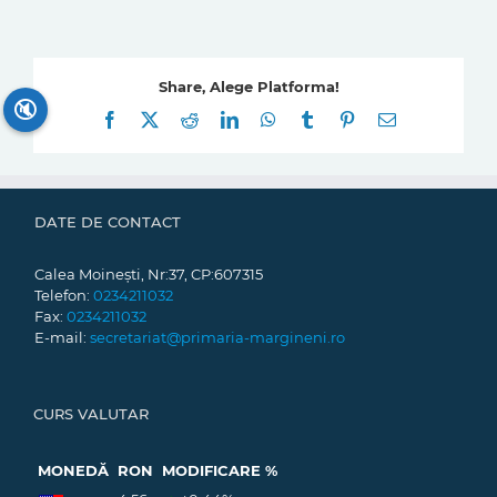
Share, Alege Platforma!
🔇
Facebook
X
Reddit
LinkedIn
WhatsApp
Tumblr
Pinterest
E-
mail:
DATE DE CONTACT
Calea Moinești, Nr:37, CP:607315
Telefon:
0234211032
Fax:
0234211032
E-mail:
secretariat@primaria-margineni.ro
CURS VALUTAR
MONEDĂ
RON
MODIFICARE %