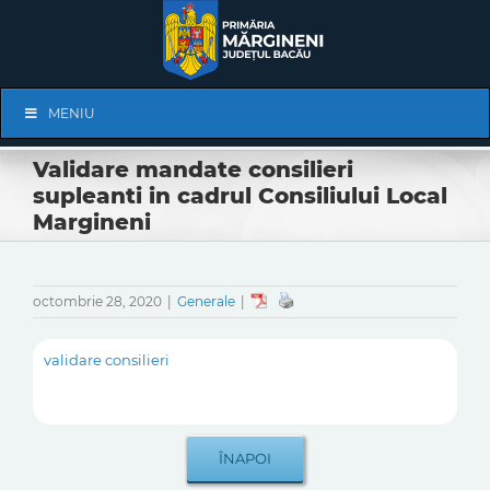
Skip
to
content
Skip
MENIU
Navigation
Validare mandate consilieri
supleanti in cadrul Consiliului Local
Margineni
octombrie 28, 2020
|
Generale
|
validare consilieri