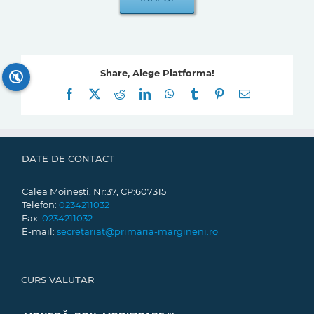
Share, Alege Platforma!
🔇
Facebook
X
Reddit
LinkedIn
WhatsApp
Tumblr
Pinterest
E-
mail:
DATE DE CONTACT
Calea Moinești, Nr:37, CP:607315
Telefon:
0234211032
Fax:
0234211032
E-mail:
secretariat@primaria-margineni.ro
CURS VALUTAR