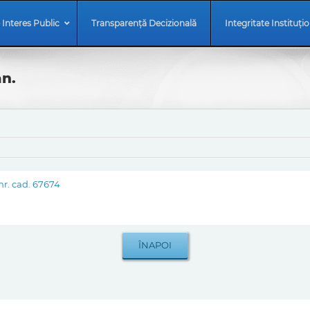
 Interes Public
Transparență Decizională
Integritate Instituți
an.
r. cad. 67674