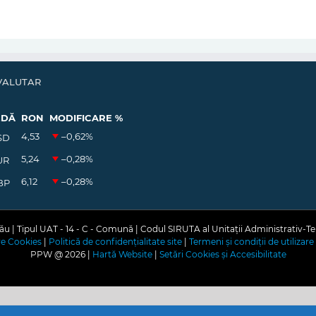
VALUTAR
EDĂ
RON
MODIFICARE %
4,53
–0,62
%
SD
5,24
–0,28
%
UR
6,12
–0,28
%
BP
u | Tipul UAT - 14 - C - Comună | Codul SIRUTA al Unitații Administrativ-Te
are Cookies
|
Politică de confidențialitate site
|
Termeni și condiții de utilizare 
PPW @
2026 |
Hartă Website
|
Setări Cookies și Accesibilitate