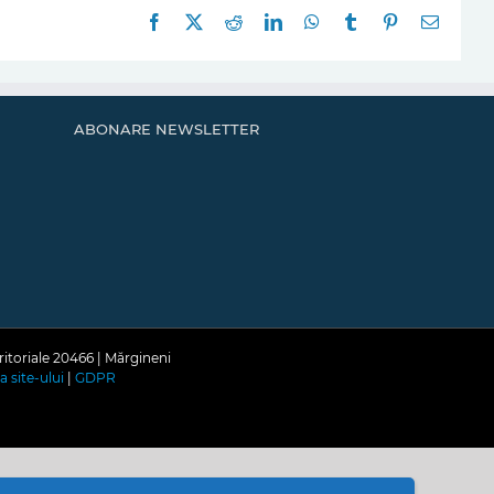
Facebook
X
Reddit
LinkedIn
WhatsApp
Tumblr
Pinterest
E-
mail:
ABONARE NEWSLETTER
ritoriale 20466 | Mărgineni
a site-ului
|
GDPR