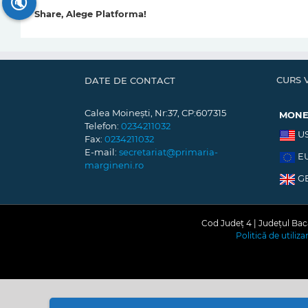
🔇
Share, Alege Platforma!
CURS 
DATE DE CONTACT
Calea Moinești, Nr:37, CP:607315
MON
Telefon:
0234211032
U
Fax:
0234211032
E-mail:
secretariat@primaria-
E
margineni.ro
G
Cod Județ 4 | Județul Bacă
Politică de utiliz