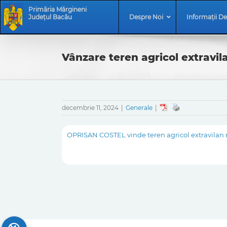
Skip
Skip
Primăria Mărgineni
to
Navigation
Județul Bacău
Despre Noi
Informații De
content
Vânzare teren agricol extravil
decembrie 11, 2024
|
Generale
|
OPRISAN COSTEL vinde teren agricol extravilan n