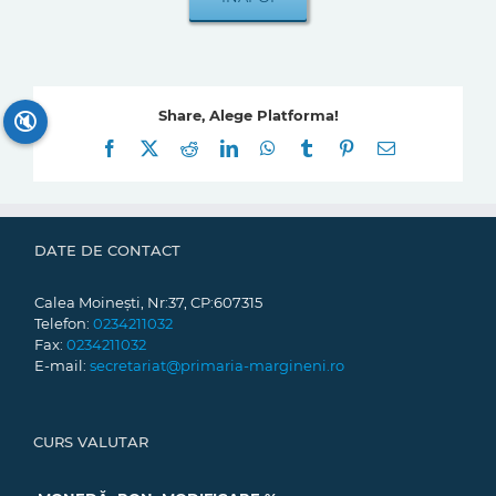
Share, Alege Platforma!
🔇
Facebook
X
Reddit
LinkedIn
WhatsApp
Tumblr
Pinterest
E-
mail:
DATE DE CONTACT
Calea Moinești, Nr:37, CP:607315
Telefon:
0234211032
Fax:
0234211032
E-mail:
secretariat@primaria-margineni.ro
CURS VALUTAR