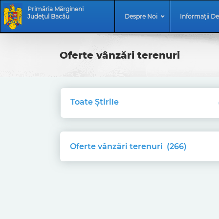
Skip
Skip
Primăria Mărgineni
to
Navigation
Județul Bacău
Despre Noi
Informații De
content
Oferte vânzări terenuri
Toate Știrile