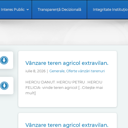
 Interes Public
Transparență Decizională
Integritate Instituți
Vânzare teren agricol extravilan.
iulie 8, 2026
|
Generale
,
Oferte vânzări terenuri
HERCIU DANUT. HERCIU PETRU . HERCIU
FELICIA- vinde teren agricol [...Citește mai
mult]
Vânzare teren agricol extravilan.