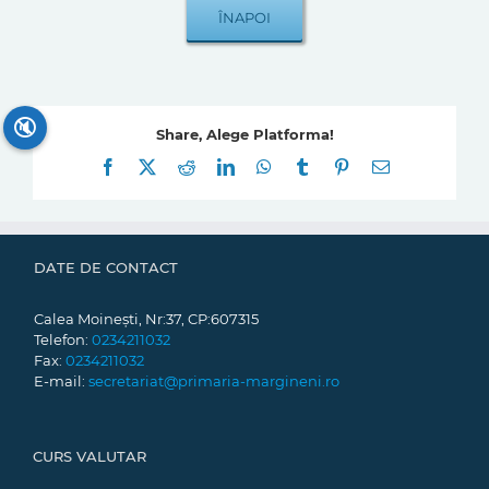
🔇
Share, Alege Platforma!
Facebook
X
Reddit
LinkedIn
WhatsApp
Tumblr
Pinterest
E-
mail:
DATE DE CONTACT
Calea Moinești, Nr:37, CP:607315
Telefon:
0234211032
Fax:
0234211032
E-mail:
secretariat@primaria-margineni.ro
CURS VALUTAR