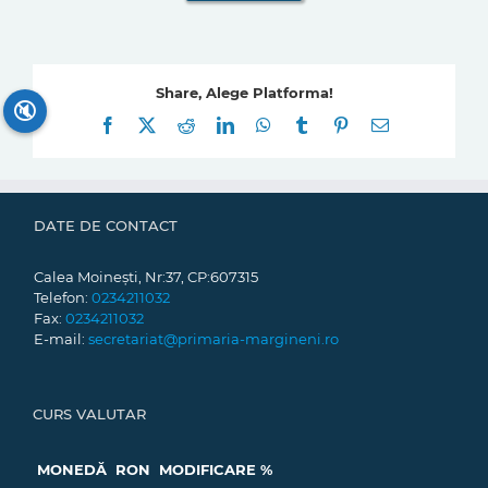
Share, Alege Platforma!
🔇
Facebook
X
Reddit
LinkedIn
WhatsApp
Tumblr
Pinterest
E-
mail:
DATE DE CONTACT
Calea Moinești, Nr:37, CP:607315
Telefon:
0234211032
Fax:
0234211032
E-mail:
secretariat@primaria-margineni.ro
CURS VALUTAR
MONEDĂ
RON
MODIFICARE %