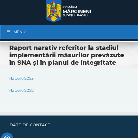
Skip
to
content
Skip
MENIU
Navigation
Raport narativ referitor la stadiul
implementării măsurilor prevăzute
în SNA și în planul de integritate
Raport-2023
Raport-2022
DATE DE CONTACT