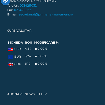
🔇
Calea Moinești, Nr:37, CP:607315
Telefon:
0234211032
Fax:
0234211032
E-mail:
secretariat@primaria-margineni.ro
CURS VALUTAR
MONEDĂ
RON
MODIFICARE %
4,54
0,00
%
USD
5,24
0,00
%
EUR
6,12
0,00
%
GBP
ABONARE NEWSLETTER