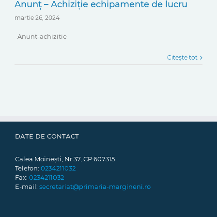
Anunț – Achiziție echipamente de lucru
martie 26, 2024
Anunt-achizitie
Citește tot
DATE DE CONTACT
Calea Moinești, Nr:37, CP:607315
Telefon:
0234211032
Fax:
0234211032
E-mail:
secretariat@primaria-margineni.ro