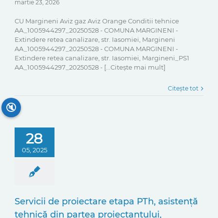
martie 23, 2026
CU Margineni Aviz gaz Aviz Orange Conditii tehnice
AA_1005944297_20250528 - COMUNA MARGINENI -
Extindere retea canalizare, str. Iasomiei, Margineni
AA_1005944297_20250528 - COMUNA MARGINENI -
Extindere retea canalizare, str. Iasomiei, Margineni_PS1
AA_1005944297_20250528 - [...Citește mai mult]
Citește tot
🔇
28
05, 2025
Servicii de proiectare etapa PTh, asistență
tehnică din partea proiectantului,