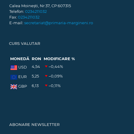
Calea Moinești, Nr:37, CP:607315
Telefon:
0234211032
Fax:
0234211032
E-mail:
secretariat@primaria-margineni.ro
CURS VALUTAR
MONEDĂ
RON
MODIFICARE %
4,54
–0,44
%
USD
5,25
–0,09
%
EUR
6,13
–0,11
%
GBP
ABONARE NEWSLETTER