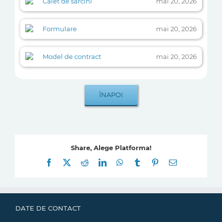
Caiet de sarcini
mai 20, 2026
Formulare
mai 20, 2026
Model de contract
mai 20, 2026
Share, Alege Platforma!
Facebook
X
Reddit
LinkedIn
WhatsApp
Tumblr
Pinterest
E-
mail:
DATE DE CONTACT