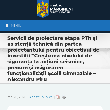
Skip
to
content
Skip
MENIU
Navigation
Servicii de proiectare etapa PTh și
asistență tehnică din partea
proiectantului pentru obiectivul de
investiții ”Creșterea nivelului de
siguranță la acțiuni seismice,
precum și asigurarea
funcționalității Școlii Gimnaziale –
Alexandru Piru
mai 20, 2026
|
Achiziții publice
|