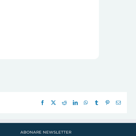
Facebook
X
Reddit
LinkedIn
WhatsApp
Tumblr
Pinterest
E-
mail:
ABONARE NEWSLETTER