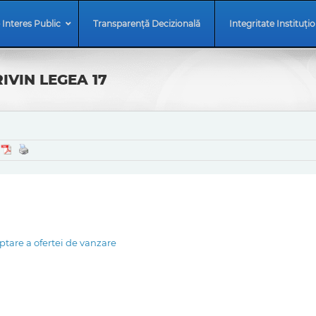
 Interes Public
Transparență Decizională
Integritate Instituți
IVIN LEGEA 17
are a ofertei de vanzare