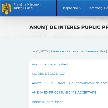
Skip
Skip
Primăria Mărgineni
to
Navigation
Județul Bacău
Despre Noi
Informații De
content
ANUNŢ DE INTERES PUPLIC PR
mai 29, 2020
|
Generale
,
Oferte vânzări terenuri
,
Știri
|
Anunţ pentru solicitanţi
MODEL DECIZIE AGA
Anexa 1D – PJ-FORMULAR – comunicare de accept
ANEXA 1D-PF-COMUNICARE ACCEPTARE
Anexa1B-pers_fizice